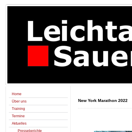
Home
New York Marathon 2022
Über uns
Training
Termine
Aktuelles
Presseberichte