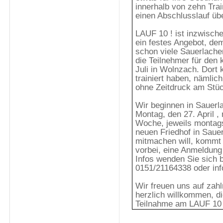
innerhalb von zehn Trai
einen Abschlusslauf übe
LAUF 10 ! ist inzwische
ein festes Angebot, de
schon viele Sauerlacher
die Teilnehmer für den
Juli in Wolnzach. Dort 
trainiert haben, nämlic
ohne Zeitdruck am Stüc
Wir beginnen in Sauerla
Montag, den 27. April , 
Woche, jeweils montag
neuen Friedhof in Sau
mitmachen will, kommt 
vorbei, eine Anmeldung i
Infos wenden Sie sich bi
0151/21164338 oder inf
Wir freuen uns auf zahl
herzlich willkommen, d
Teilnahme am LAUF 10 ! 