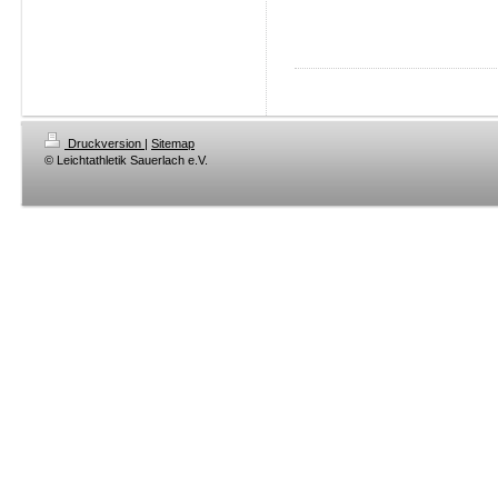
Druckversion
|
Sitemap
© Leichtathletik Sauerlach e.V.