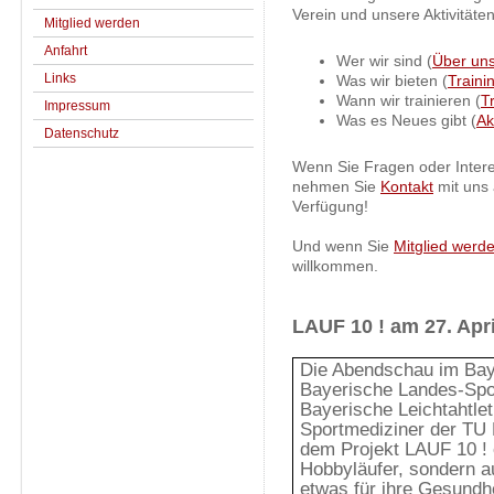
Verein und unsere Aktivitäten
Mitglied werden
Anfahrt
Wer wir sind (
Über un
Links
Was wir bieten (
Traini
Wann wir trainieren (
T
Impressum
Was es Neues gibt (
Ak
Datenschutz
Wenn Sie Fragen oder Intere
nehmen Sie
Kontakt
mit uns 
Verfügung!
Und wenn Sie
Mitglied werd
willkommen.
LAUF 10 ! am 27. Apri
Die Abendschau im Bay
Bayerische Landes-Spo
Bayerische Leichtahtle
Sportmediziner der TU
dem Projekt LAUF 10 ! ei
Hobbyläufer, sondern a
etwas für ihre Gesundhe