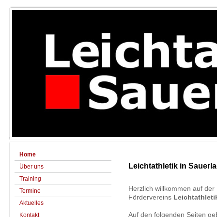
Home
Leichtathletik in Sauerl
Über uns
Training
Herzlich willkommen auf der 
Termine
Fördervereins
Leichtathleti
Aktuelles
Auf den folgenden Seiten geb
Kontakt