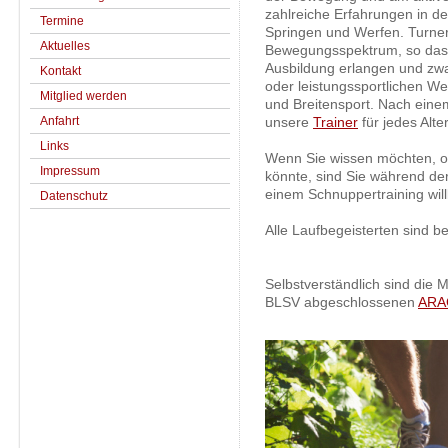
zahlreiche Erfahrungen in 
Termine
Springen und Werfen. Turner
Aktuelles
Bewegungsspektrum, so dass 
Ausbildung erlangen und zwar
Kontakt
oder leistungssportlichen We
Mitglied werden
und Breitensport . Nach eine
Anfahrt
unsere
Trainer
für jedes Alte
Links
Wenn Sie wissen möchten, ob
Impressum
könnte, sind Sie während de
einem Schnuppertraining wi
Datenschutz
Alle Laufbegeisterten sind 
Selbstverständlich sind die
BLSV abgeschlossenen
ARAG