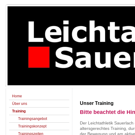
Home
Unser Training
Über uns
Bitte beachtet die H
Training
Trainingsangebot
Der Leichtathletik Sauerlach
Trainingskonzept
altersgerechtes Training, d
Trainingszeiten
der Bewegung und am aktive